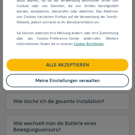
selbst wählen, ob Sie die Verwendung bestimmter Arten von
Suchleiste
Cookies oder von Diensten, die von Dritten bereitgestellt
werden
werden, akzeptieren, überprüfen oder ablehnen. Das Ablehnen
automatisch
Was ist zu tun, wenn folgender Fehler auftritt:
von Cookies hat keinen Einfluss auf die Verwendung der Somfy-
Vorschläge
"Keine Internetverbindung"?
Website, jedoch schränkt es Ihr Benutzererlebnis ein.
angezeigt,
Sie können jederzeit Ihre Meinung ändern oder Ihre Zustimmung
um
über das Cookie-Preference-Center widerrufen. Weitere
die
Wie tausche ich die Batterie einer Keyfob
Informationen finden Sie in unseren
Cookie-Richtlinien
.
Auswahl
Fernbedienung?
zu
erleichtern.
ALLE AKZEPTIEREN
Warum kann ich mich von der App aus nicht
mit meinem System verbinden?
Meine Einstellungen verwalten
Wie lösche ich die gesamte Installation?
Wie wechselt man die Batterie eines
Bewegungssensors?