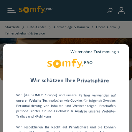
Zur Startseite
Die
Startseite
Hilfe-Center
Alarmanlage & Kamera
Home Alarm
ausgewählten
Fehlerbehebung & Service
Informationen
wurden
geladen.
Weiter ohne Zustimmung →
Verwenden
Suche
Sie
die
Tab-
Taste,
Wir schätzen Ihre Privatsphäre
um
durch
Bei
Wir (die SOMFY Gruppe) und unsere Partner verwenden auf
den
der
unserer Website Technologien wie Cookies für folgende Zwecke:
Inhalt
Eingabe
Fehlerbehebung & Service
Personalisierung von Inhalten und Werbeanzeigen, Erschaffen
zu
von
personalisierter Online-Erlebnisse & Analyse unseres Website-
navigieren.
Werten
Traffics und -Publikums.
in
Fehlerbehebung & Service
Wir respektieren Ihr Recht auf Privatsphäre und Sie können
die