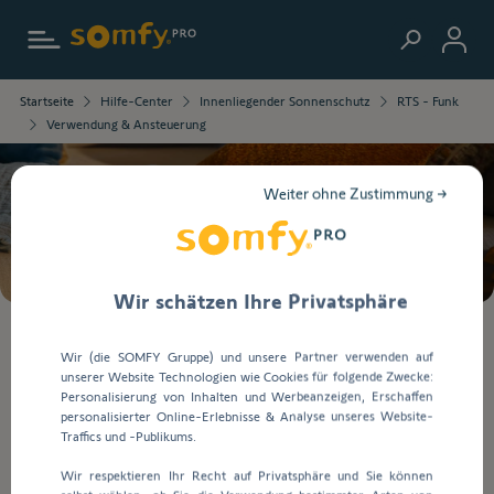
Zur Startseite
Die
Startseite
Hilfe-Center
Innenliegender Sonnenschutz
RTS - Funk
ausgewählten
Verwendung & Ansteuerung
Informationen
wurden
geladen.
Weiter ohne Zustimmung →
Verwenden
Suche
Sie
die
Tab-
Taste,
Wir schätzen Ihre Privatsphäre
um
durch
Bei
Wir (die SOMFY Gruppe) und unsere Partner verwenden auf
den
der
unserer Website Technologien wie Cookies für folgende Zwecke:
Inhalt
Eingabe
Verwendung & Ansteuerung
Personalisierung von Inhalten und Werbeanzeigen, Erschaffen
zu
von
personalisierter Online-Erlebnisse & Analyse unseres Website-
navigieren.
Werten
Traffics und -Publikums.
in
Verwendung & Ansteuerung
Wir respektieren Ihr Recht auf Privatsphäre und Sie können
die