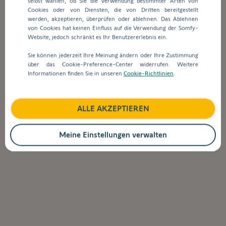
selbst wählen, ob Sie die Verwendung bestimmter Arten von
Suchleiste
Cookies oder von Diensten, die von Dritten bereitgestellt
werden
werden, akzeptieren, überprüfen oder ablehnen. Das Ablehnen
automatisch
Wie wird die My-Position für Somfy
von Cookies hat keinen Einfluss auf die Verwendung der Somfy-
Vorschläge
motorisierte Vorhänge eingestellt und
Website, jedoch schränkt es Ihr Benutzererlebnis ein.
angezeigt,
angepasst?
Sie können jederzeit Ihre Meinung ändern oder Ihre Zustimmung
um
über das Cookie-Preference-Center widerrufen. Weitere
die
Informationen finden Sie in unseren
Cookie-Richtlinien
.
Auswahl
Zurück zur Startseite
zu
erleichtern.
ALLE AKZEPTIEREN
Meine Einstellungen verwalten