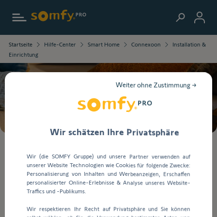
Zur Startseite
Die
Startseite
Hilfe-Center
Smart Home
Connexoon
Installation &
ausgewählten
Einrichtung
Informationen
wurden
geladen.
Weiter ohne Zustimmung →
Verwenden
Suche
Sie
die
Tab-
Taste,
Wir schätzen Ihre Privatsphäre
um
durch
Bei
Wir (die SOMFY Gruppe) und unsere Partner verwenden auf
den
der
unserer Website Technologien wie Cookies für folgende Zwecke:
Inhalt
Eingabe
Installation & Einrichtung
Personalisierung von Inhalten und Werbeanzeigen, Erschaffen
zu
von
personalisierter Online-Erlebnisse & Analyse unseres Website-
navigieren.
Werten
Traffics und -Publikums.
in
Installation & Einrichtung
Wir respektieren Ihr Recht auf Privatsphäre und Sie können
die