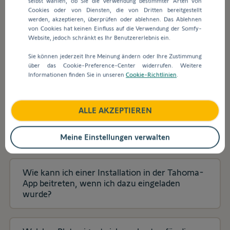
selbst wählen, ob Sie die Verwendung bestimmter Arten von
Suchleiste
Cookies oder von Diensten, die von Dritten bereitgestellt
werden
werden, akzeptieren, überprüfen oder ablehnen. Das Ablehnen
automatisch
Wie fügt man neue Geräte und Produkte in der
von Cookies hat keinen Einfluss auf die Verwendung der Somfy-
Vorschläge
TaHoma App hinzu?
Website, jedoch schränkt es Ihr Benutzererlebnis ein.
angezeigt,
Sie können jederzeit Ihre Meinung ändern oder Ihre Zustimmung
um
über das Cookie-Preference-Center widerrufen. Weitere
die
Wie verbinde ich den Lock Controller io mit
Informationen finden Sie in unseren
Cookie-Richtlinien
.
Auswahl
TaHoma?
zu
erleichtern.
ALLE AKZEPTIEREN
Wie wechsle ich von der Connexoon App zur
TaHoma by Somfy App?
Meine Einstellungen verwalten
Wie kann ich einer Installation in der Tahoma-
App beitreten, wenn ich dazu eingeladen
wurde?