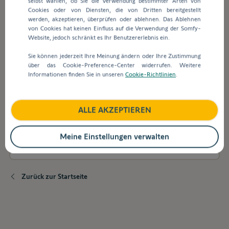
selbst wählen, ob Sie die Verwendung bestimmter Arten von
Suchleiste
Cookies oder von Diensten, die von Dritten bereitgestellt
werden
werden, akzeptieren, überprüfen oder ablehnen. Das Ablehnen
automatisch
Welche Antriebe sind mit meinem Funk-
von Cookies hat keinen Einfluss auf die Verwendung der Somfy-
Vorschläge
Codetaster kompatibel?
Website, jedoch schränkt es Ihr Benutzererlebnis ein.
angezeigt,
Sie können jederzeit Ihre Meinung ändern oder Ihre Zustimmung
um
über das Cookie-Preference-Center widerrufen. Weitere
die
Wie kann ich die automatische Schließung des
Informationen finden Sie in unseren
Cookie-Richtlinien
.
Auswahl
Antriebs meines Hof- oder Garagentors über
zu
die TaHoma App einstellen?
erleichtern.
ALLE AKZEPTIEREN
Ist der Funk-Codetaster mit Produkten anderer
Meine Einstellungen verwalten
Hersteller kompatibel?
Zurück zur Startseite