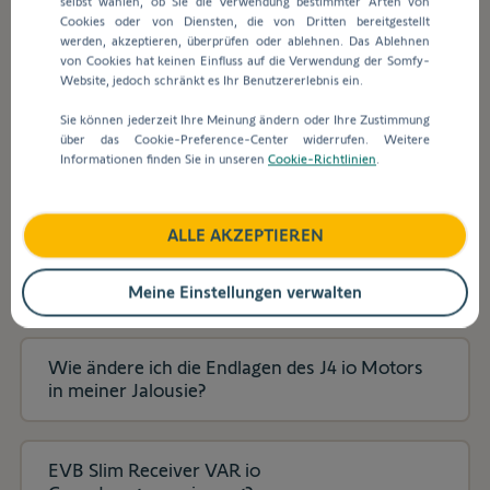
selbst wählen, ob Sie die Verwendung bestimmter Arten von
Suchleiste
Cookies oder von Diensten, die von Dritten bereitgestellt
werden
werden, akzeptieren, überprüfen oder ablehnen. Das Ablehnen
automatisch
Wie setze ich den Motor j4 io zurück und
von Cookies hat keinen Einfluss auf die Verwendung der Somfy-
Vorschläge
programmiere ihn neu?
Website, jedoch schränkt es Ihr Benutzererlebnis ein.
angezeigt,
Sie können jederzeit Ihre Meinung ändern oder Ihre Zustimmung
um
über das Cookie-Preference-Center widerrufen. Weitere
die
io/RTS Funk Motor - Einlernen und löschen
Informationen finden Sie in unseren
Cookie-Richtlinien
.
Auswahl
weiterer Kanäle eines Handsenders?
zu
erleichtern.
ALLE AKZEPTIEREN
Wie entfernt man einen einzelnen Funksender
von einem Somfy-Funkmotor?
Meine Einstellungen verwalten
Wie ändere ich die Endlagen des J4 io Motors
in meiner Jalousie?
EVB Slim Receiver VAR io