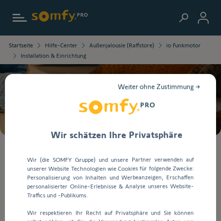
Zur Startseite
Die
Startseite
Hilfe-Center
Außenjalousie (Raffstore)
io Funkmotor
ausgewählten
Installation & Einrichtung
Informationen
wurden
geladen.
Weiter ohne Zustimmung →
Verwenden
Suche
Sie
die
Tab-
Taste,
Wir schätzen Ihre Privatsphäre
um
durch
Bei
Wir (die SOMFY Gruppe) und unsere Partner verwenden auf
den
der
unserer Website Technologien wie Cookies für folgende Zwecke:
Inhalt
Eingabe
Installation & Einrichtung
Personalisierung von Inhalten und Werbeanzeigen, Erschaffen
zu
von
personalisierter Online-Erlebnisse & Analyse unseres Website-
navigieren.
Werten
Traffics und -Publikums.
in
Installation & Einrichtung
Wir respektieren Ihr Recht auf Privatsphäre und Sie können
die