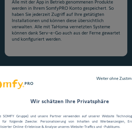
Alle mit der App in Betrieb genommenen Produkte
werden in Ihrem SomfyPRO Konto gespeichert. So
haben Sie jederzeit Zugriff auf Ihre getätigten
Installationen und können diese übersichtlich
verwalten. Alle mit TaHoma vernetzten Systeme
können dank Serv-e-Go auch aus der Ferne gewartet
und konfiguriert werden.
Weiter ohne Zusti
Wir schätzen Ihre Privatsphäre
n
ie SOMFY Gruppe) und unsere Partner verwenden auf unserer Website Technolog
s für folgende Zwecke: Personalisierung von Inhalten und Werbeanzeigen, Ers
lisierter Online-Erlebnisse & Analyse unseres Website-Traffics und -Publikums.