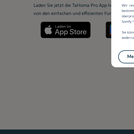
Laden Sie jetzt die TaHoma Pro App herunter und 
Wir res
bestimm
von den einfachen und effizienten Funktionen.
überprü
Somfy-W
Sie kön
widerru
Mei