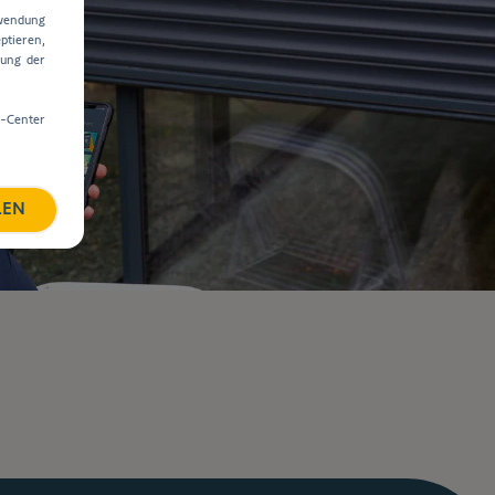
rwendung
ptieren,
dung der
e-Center
REN