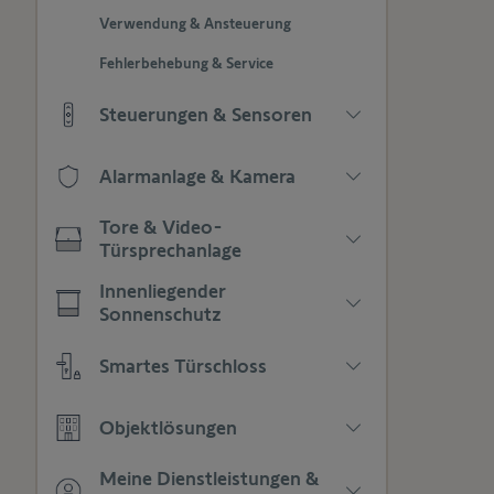
die
Verwendung & Ansteuerung
Unterkategorien
anzuzeigen
Fehlerbehebung & Service
Steuerungen & Sensoren
Drücken
Alarmanlage & Kamera
Sie,
um
Drücken
die
Tore & Video-
Sie,
Unterkategorien
Türsprechanlage
um
anzuzeigen
Drücken
die
Innenliegender
Sie,
Unterkategorien
Sonnenschutz
um
anzuzeigen
Drücken
die
Smartes Türschloss
Sie,
Unterkategorien
um
anzuzeigen
Drücken
die
Objektlösungen
Sie,
Unterkategorien
um
anzuzeigen
Drücken
die
Meine Dienstleistungen &
Sie,