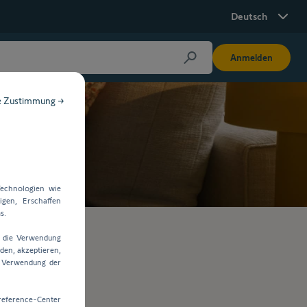
Deutsch
Anmelden
e Zustimmung →
echnologien wie
gen, Erschaffen
s.
e die Verwendung
den, akzeptieren,
e Verwendung der
reference-Center