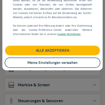
selbst wählen, ob Sie die Verwendung bestimmter Arten von
werden
ist in SomfyPRO integriert. Um in den Shop
Cookies oder von Diensten, die von Dritten bereitgestellt
automatisch
zu gelangen, öffnen Sie das Menü "Produkte"
werden, akzeptieren, überprüfen oder ablehnen. Das Ablehnen
Vorschläge
und wählen eine Kategorie aus.
von Cookies hat keinen Einfluss auf die Verwendung der Somfy-
angezeigt,
Website, jedoch schränkt es Ihr Benutzererlebnis ein.
um
Sie können jederzeit Ihre Meinung ändern oder Ihre Zustimmung
die
über das Cookie-Preference-Center widerrufen. Weitere
Auswahl
Informationen finden Sie in unseren
Cookie-Richtlinien
.
Smart Home
zu
erleichtern.
Drücken
Sie,
ALLE AKZEPTIEREN
Rollladen
um
die
Drücken
Meine Einstellungen verwalten
Unterkategorien
Sie,
Außenjalousie (Raffstore)
anzuzeigen
um
die
Drücken
Unterkategorien
Sie,
Markise & Screen
anzuzeigen
um
die
Drücken
Unterkategorien
Sie,
Steuerungen & Sensoren
anzuzeigen
um