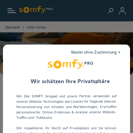
Zur Startseite
Die
Startseite
Hilfe-Center
ausgewählten
Informationen
wurden
geladen.
Suche
Weiter ohne Zustimmung →
Verwenden
Sie
die
Tab-
Taste,
Wir schätzen Ihre Privatsphäre
um
Bei
durch
der
Wir (die SOMFY Gruppe) und unsere Partner verwenden auf
den
Eingabe
unserer Website Technologien wie Cookies für folgende Zwecke:
Aktuelle Informationen
Inhalt
von
Personalisierung von Inhalten und Werbeanzeigen, Erschaffen
zu
Werten
personalisierter Online-Erlebnisse & Analyse unseres Website-
navigieren.
in
Traffics und -Publikums.
Wo finde ich den Onlineshop?
die
Wir respektieren Ihr Recht auf Privatsphäre und Sie können
Suchleiste
Der Onlineshop für unsere Geschäftskunden