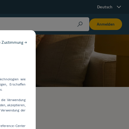
Deutsch
Anmelden
e Zustimmung →
echnologien wie
gen, Erschaffen
s.
e die Verwendung
den, akzeptieren,
e Verwendung der
reference-Center