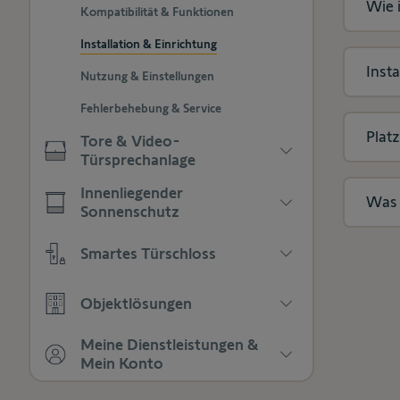
Drücken
Wie 
anzuzeigen
Kompatibilität & Funktionen
die
Sie,
Unterkategorien
um
Installation & Einrichtung
anzuzeigen
die
Inst
Nutzung & Einstellungen
Unterkategorien
anzuzeigen
Fehlerbehebung & Service
Platz
Tore & Video-
Türsprechanlage
Drücken
Innenliegender
Was 
Sie,
Sonnenschutz
um
Drücken
die
Smartes Türschloss
Sie,
Unterkategorien
um
anzuzeigen
Drücken
die
Objektlösungen
Sie,
Unterkategorien
um
anzuzeigen
Drücken
die
Meine Dienstleistungen &
Sie,
Unterkategorien
Mein Konto
um
anzuzeigen
Drücken
die