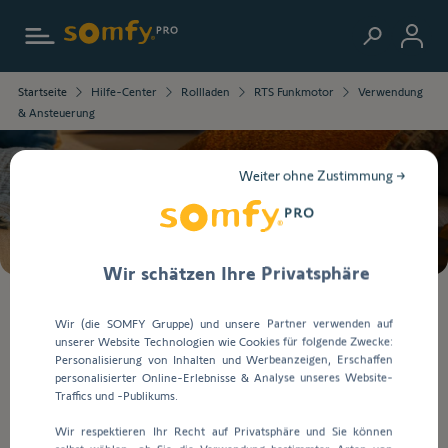
Zur Startseite
Die
Startseite
Hilfe-Center
Rollladen
RTS Funkmotor
Verwendung
ausgewählten
& Ansteuerung
Informationen
wurden
geladen.
Weiter ohne Zustimmung →
Verwenden
Suche
Sie
die
Tab-
Taste,
Wir schätzen Ihre Privatsphäre
um
durch
Bei
Wir (die SOMFY Gruppe) und unsere Partner verwenden auf
den
der
unserer Website Technologien wie Cookies für folgende Zwecke:
Inhalt
Eingabe
Verwendung & Ansteuerung
Personalisierung von Inhalten und Werbeanzeigen, Erschaffen
zu
von
personalisierter Online-Erlebnisse & Analyse unseres Website-
navigieren.
Werten
Traffics und -Publikums.
in
Verwendung & Ansteuerung
Wir respektieren Ihr Recht auf Privatsphäre und Sie können
die