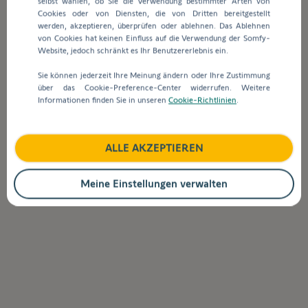
selbst wählen, ob Sie die Verwendung bestimmter Arten von
Suchleiste
Cookies oder von Diensten, die von Dritten bereitgestellt
werden
werden, akzeptieren, überprüfen oder ablehnen. Das Ablehnen
automatisch
Wie stelle ich die My-Position an einem
von Cookies hat keinen Einfluss auf die Verwendung der Somfy-
Vorschläge
Funkmotor ein?
Website, jedoch schränkt es Ihr Benutzererlebnis ein.
angezeigt,
Sie können jederzeit Ihre Meinung ändern oder Ihre Zustimmung
um
über das Cookie-Preference-Center widerrufen. Weitere
die
Zurück zur Startseite
Informationen finden Sie in unseren
Cookie-Richtlinien
.
Auswahl
zu
erleichtern.
ALLE AKZEPTIEREN
Meine Einstellungen verwalten