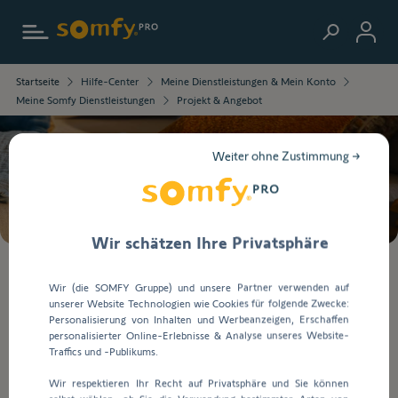
Zur Startseite
Die
Startseite
Hilfe-Center
Meine Dienstleistungen & Mein Konto
ausgewählten
Meine Somfy Dienstleistungen
Projekt & Angebot
Informationen
wurden
geladen.
Weiter ohne Zustimmung →
Verwenden
Suche
Sie
die
Tab-
Taste,
Wir schätzen Ihre Privatsphäre
um
durch
Bei
Wir (die SOMFY Gruppe) und unsere Partner verwenden auf
den
der
unserer Website Technologien wie Cookies für folgende Zwecke:
Inhalt
Eingabe
Projekt & Angebot
Personalisierung von Inhalten und Werbeanzeigen, Erschaffen
zu
von
personalisierter Online-Erlebnisse & Analyse unseres Website-
navigieren.
Werten
Traffics und -Publikums.
in
Projekt & Angebot
Wir respektieren Ihr Recht auf Privatsphäre und Sie können
die