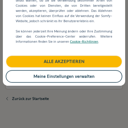
selbst wählen, ob Sie die Verwendung bestimmter Arten von
Suchleiste
Cookies oder von Diensten, die von Dritten bereitgestellt
werden
werden, akzeptieren, überprüfen oder ablehnen. Das Ablehnen
automatisch
Wie kann ich überprüfen, ob meine Anlage
von Cookies hat keinen Einfluss auf die Verwendung der Somfy-
Vorschläge
Somfy-Geräte enthält?
Website, jedoch schränkt es Ihr Benutzererlebnis ein.
angezeigt,
Sie können jederzeit Ihre Meinung ändern oder Ihre Zustimmung
um
über das Cookie-Preference-Center widerrufen. Weitere
die
Was ist ein Somfy-Experte?
Informationen finden Sie in unseren
Cookie-Richtlinien
.
Auswahl
zu
erleichtern.
ALLE AKZEPTIEREN
Ich möchte Bilder oder Katalogdaten von
Somfy für meine Homepage oder einen
Katalog verwenden, wie bekomme ich dafür
Meine Einstellungen verwalten
die Freigabe?
Zurück zur Startseite