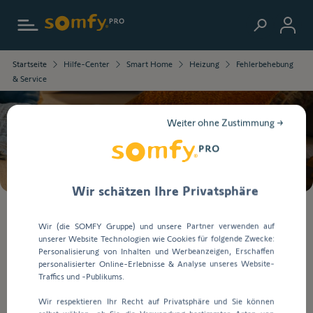
Zur Startseite
Die
Startseite
Hilfe-Center
Smart Home
Heizung
Fehlerbehebung
ausgewählten
& Service
Informationen
wurden
geladen.
Weiter ohne Zustimmung →
Verwenden
Suche
Sie
die
Tab-
Taste,
Wir schätzen Ihre Privatsphäre
um
durch
Bei
Wir (die SOMFY Gruppe) und unsere Partner verwenden auf
den
der
unserer Website Technologien wie Cookies für folgende Zwecke:
Inhalt
Eingabe
Fehlerbehebung & Service
Personalisierung von Inhalten und Werbeanzeigen, Erschaffen
zu
von
personalisierter Online-Erlebnisse & Analyse unseres Website-
navigieren.
Werten
Traffics und -Publikums.
in
Fehlerbehebung & Service
Wir respektieren Ihr Recht auf Privatsphäre und Sie können
die