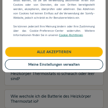
selbst wählen, ob Sie die Verwendung bestimmter Arten von
Suchleiste
Cookies oder von Diensten, die von Dritten bereitgestellt
werden
werden, akzeptieren, überprüfen oder ablehnen. Das Ablehnen
automatisch
Die Verbindung zwischen TaHoma und
von Cookies hat keinen Einfluss auf die Verwendung der Somfy-
Vorschläge
meinem Heizkörper Thermostat io schlägt fehl.
Website, jedoch schränkt es Ihr Benutzererlebnis ein.
angezeigt,
Was soll ich tun?
Sie können jederzeit Ihre Meinung ändern oder Ihre Zustimmung
um
über das Cookie-Preference-Center widerrufen. Weitere
die
Informationen finden Sie in unseren
Cookie-Richtlinien
.
Auswahl
Ich habe ein Verbindungsproblem zwischen
zu
meiner TaHoma® und meinem Somfy
erleichtern.
Heizkörper Thermostat io.
ALLE AKZEPTIEREN
Meine Einstellungen verwalten
Was passiert, wenn die Batterien meines
Heizkörper Thermostats io schwach oder leer
sind?
Wie wechsle ich die Batterie des Heizkörper
Thermostat io?