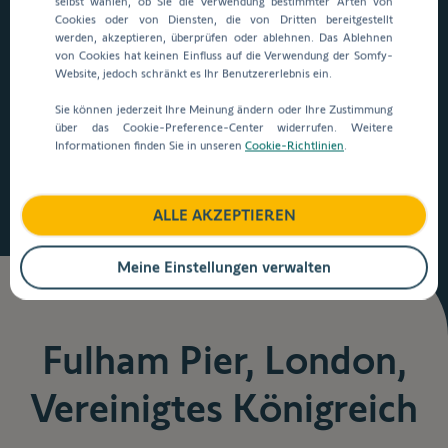
selbst wählen, ob Sie die Verwendung bestimmter Arten von
Referenzen
Cookies oder von Diensten, die von Dritten bereitgestellt
werden, akzeptieren, überprüfen oder ablehnen. Das Ablehnen
von Cookies hat keinen Einfluss auf die Verwendung der Somfy-
Website, jedoch schränkt es Ihr Benutzererlebnis ein.
Hier finden Sie unsere Referenzen aus Deutschland,
Österreich, der Schweiz und der ganzen Welt. Lassen Sie
Sie können jederzeit Ihre Meinung ändern oder Ihre Zustimmung
sich inspirieren und entdecken sie die vielfältigen
über das Cookie-Preference-Center widerrufen. Weitere
Informationen finden Sie in unseren
Cookie-Richtlinien
.
Anwendungs- und Lösungsbereiche von Somfy.
ALLE AKZEPTIEREN
Meine Einstellungen verwalten
Fulham Pier, London,
Vereinigtes Königreich