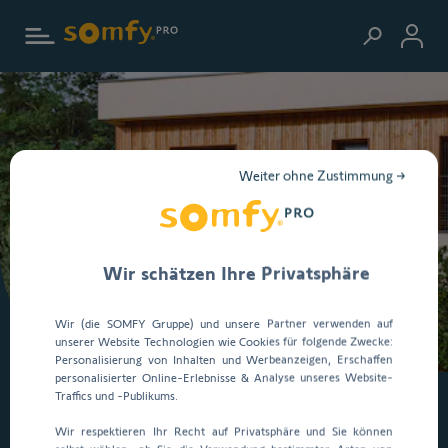
Zur Startseite
Weiter ohne Zustimmung →
Wir schätzen Ihre Privatsphäre
Wir (die SOMFY Gruppe) und unsere Partner verwenden auf
unserer Website Technologien wie Cookies für folgende Zwecke:
Personalisierung von Inhalten und Werbeanzeigen, Erschaffen
personalisierter Online-Erlebnisse & Analyse unseres Website-
Traffics und -Publikums.
Wir respektieren Ihr Recht auf Privatsphäre und Sie können