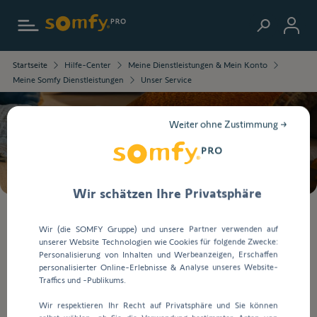
Zur Startseite
Die
Startseite
Hilfe-Center
Meine Dienstleistungen & Mein Konto
ausgewählten
Meine Somfy Dienstleistungen
Unser Service
Informationen
wurden
geladen.
Weiter ohne Zustimmung →
Verwenden
Suche
Sie
die
Tab-
Taste,
Wir schätzen Ihre Privatsphäre
um
durch
Bei
Wir (die SOMFY Gruppe) und unsere Partner verwenden auf
den
der
unserer Website Technologien wie Cookies für folgende Zwecke:
Inhalt
Eingabe
Unser Service
Personalisierung von Inhalten und Werbeanzeigen, Erschaffen
zu
von
personalisierter Online-Erlebnisse & Analyse unseres Website-
navigieren.
Werten
Traffics und -Publikums.
in
Unser Service
Wir respektieren Ihr Recht auf Privatsphäre und Sie können
die