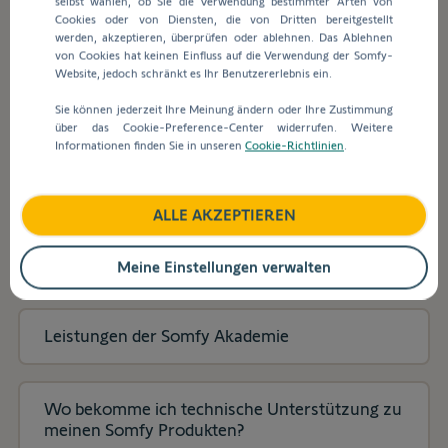
selbst wählen, ob Sie die Verwendung bestimmter Arten von
Suchleiste
Cookies oder von Diensten, die von Dritten bereitgestellt
werden
werden, akzeptieren, überprüfen oder ablehnen. Das Ablehnen
automatisch
Wie kann ich Somfy kontaktieren?
von Cookies hat keinen Einfluss auf die Verwendung der Somfy-
Vorschläge
Website, jedoch schränkt es Ihr Benutzererlebnis ein.
angezeigt,
Sie können jederzeit Ihre Meinung ändern oder Ihre Zustimmung
um
Wo finde ich den Antriebsrechner /
über das Cookie-Preference-Center widerrufen. Weitere
die
Zugkraftrechner?
Informationen finden Sie in unseren
Cookie-Richtlinien
.
Auswahl
zu
erleichtern.
ALLE AKZEPTIEREN
Ich bin noch kein Somfykunde, wie kann ich
bestellen und wie laufen die ersten
Bestellungen ab?
Meine Einstellungen verwalten
Leistungen der Somfy Akademie
Wo bekomme ich technische Unterstützung zu
meinen Somfy Produkten?