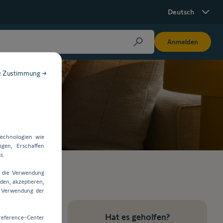
Deutsch
Anmelden
e Zustimmung →
echnologien wie
gen, Erschaffen
s.
e die Verwendung
den, akzeptieren,
e Verwendung der
Hat es geholfen?
reference-Center