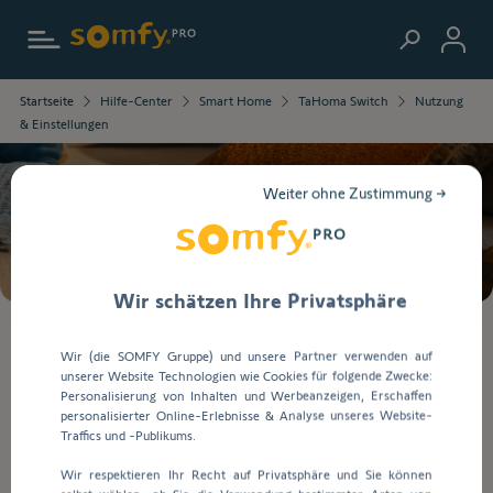
Zur Startseite
Sie
Startseite
Hilfe-Center
Smart Home
TaHoma Switch
Nutzung
werden
& Einstellungen
zur
ausführlichen
Beschreibung
Weiter ohne Zustimmung →
der
Suche
Frage
weitergeleitet.
Wir schätzen Ihre Privatsphäre
Bei
Wir (die SOMFY Gruppe) und unsere Partner verwenden auf
der
unserer Website Technologien wie Cookies für folgende Zwecke:
Eingabe
Nutzung & Einstellungen
Personalisierung von Inhalten und Werbeanzeigen, Erschaffen
von
personalisierter Online-Erlebnisse & Analyse unseres Website-
Werten
Traffics und -Publikums.
in
Zurück zur Startseite
Wir respektieren Ihr Recht auf Privatsphäre und Sie können
die