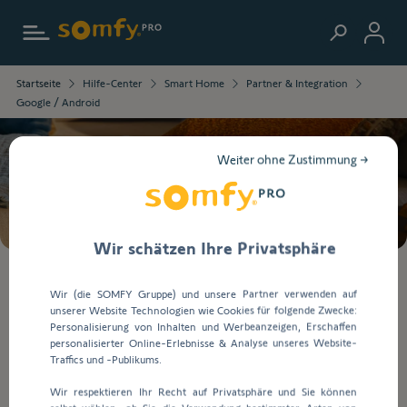
Zur Startseite
Sie
Startseite
Hilfe-Center
Smart Home
Partner & Integration
werden
Google / Android
zur
ausführlichen
Beschreibung
Weiter ohne Zustimmung →
der
Suche
Frage
weitergeleitet.
Wir schätzen Ihre Privatsphäre
Bei
Wir (die SOMFY Gruppe) und unsere Partner verwenden auf
der
unserer Website Technologien wie Cookies für folgende Zwecke:
Eingabe
Google / Android
Personalisierung von Inhalten und Werbeanzeigen, Erschaffen
von
personalisierter Online-Erlebnisse & Analyse unseres Website-
Werten
Traffics und -Publikums.
in
Zurück zur Startseite
Wir respektieren Ihr Recht auf Privatsphäre und Sie können
die