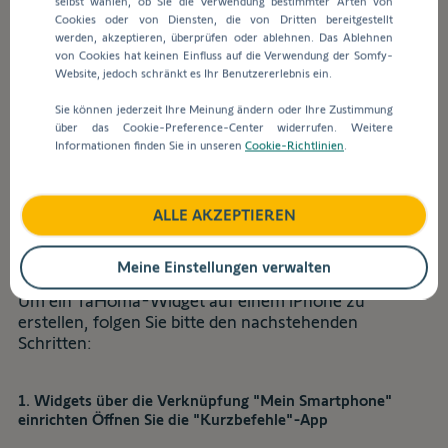
selbst wählen, ob Sie die Verwendung bestimmter Arten von
Suchleiste
Cookies oder von Diensten, die von Dritten bereitgestellt
Wie erstellt man Widgets mit der
werden
werden, akzeptieren, überprüfen oder ablehnen. Das Ablehnen
automatisch
TaHoma-App?
von Cookies hat keinen Einfluss auf die Verwendung der Somfy-
Vorschläge
Website, jedoch schränkt es Ihr Benutzererlebnis ein.
angezeigt,
Sie können jederzeit Ihre Meinung ändern oder Ihre Zustimmung
um
über das Cookie-Preference-Center widerrufen. Weitere
die
Informationen finden Sie in unseren
Cookie-Richtlinien
.
Wenn sich Ihr Telefon im Energiesparmodus
Auswahl
befindet, funktionieren die Widgets nicht.
zu
erleichtern.
ALLE AKZEPTIEREN
iOS-Nutzer
Meine Einstellungen verwalten
Um ein TaHoma-Widget auf einem iPhone zu
erstellen, folgen Sie bitte den nachstehenden
Schritten:
1. Widgets über die Verknüpfung "Mein Smartphone"
einrichten Öffnen Sie die "Kurzbefehle"-App