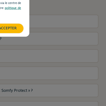
ia le centre de
otre
politique de
ACCEPTER
?
« Somfy Protect » ?