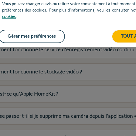
tionnalité et Utilisation
Vous pouvez changer d'avis ou retirer votre consentement à tout moment v
préférences des cookies. Pour plus d’informations, veuillez consulter n
cookies
.
oi correspondent les couleurs de la LED de la caméra?
Gérer mes préférences
TOUT 
ent fonctionne le service d'enregistrement vidéo continu 
ent
ent fonctionne le stockage vidéo ?
st-ce qu'Apple HomeKit ?
e passe-t-il si je supprime ma caméra depuis l’application 