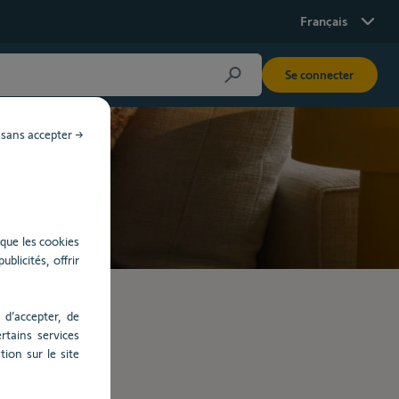
Français
Se connecter
 sans accepter →
que les cookies
blicités, offrir
 d’accepter, de
rtains services
ion sur le site