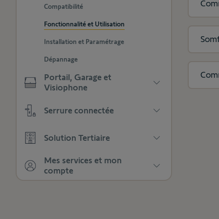
Appuyez
Comm
catégories
Compatibilité
les
pour
sous-
afficher
Fonctionnalité et Utilisation
catégories
les
Somf
Installation et Paramétrage
sous-
catégories
Dépannage
Comm
Portail, Garage et
Visiophone
Appuyez
Serrure connectée
pour
afficher
Appuyez
les
Solution Tertiaire
pour
sous-
afficher
catégories
Appuyez
les
Mes services et mon
pour
sous-
compte
afficher
catégories
Appuyez
les
pour
sous-
afficher
catégories
les