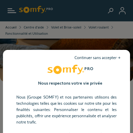
Aller au contenu principal
Les
Accueil
Centre d'aide
Volet et Brise-soleil
Volet roulant
informations
Fonctionnalité et Utilisation
que
vous
avez
sélectionnées
Besoin d’aide ?
Continuer sans accepter →
ont
été
chargées.
Utilisez
Nous respectons votre vie privée
la
touche
Lorsque
Nous (Groupe SOMFY) et nos partenaires utilisons des
Tab
l'on
technologies telles que les cookies sur notre site pour les
pour
saisit
Fonctionnalité et Utilisation
finalités suivantes: Personnaliser le contenu et les
naviguer
des
publicités, offrir une expérience personnalisée et analyser
dans
valeurs
notre trafic.
le
dans
Fonctionnalité et Utilisation
contenu.
la