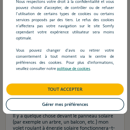
Nous respectons votre droit à la confidentialité et vous
barre
pouvez choisir d’accepter, de contrôler ou de refuser
de
l'utilisation de certains types de cookies ou certains
recherche,
Comment puis-je savoir que ma batterie de
services proposés par des tiers. Le refus des cookies
des
volets roulants à alimentation solaire est
n’affectera pas votre navigation sur le site Somfy
suggestions
déchargée?
cependant votre expérience utilisateur sera moins
s'affichent
optimale.
automatiquement
pour
Il n’y a pas de soleil direct sur mes fenêtres (p.
Vous pouvez changer d'avis ou retirer votre
faciliter
ex., orienté au nord) mon volet roulant à
consentement à tout moment via le centre de
la
énergie solaire fonctionnerait-il correctement?
préférences des cookies. Pour plus d’informations,
sélection.
veuillez consulter notre
politique de cookies
.
Qu’est-ce qui est mieux pour l’environnement :
volets roulants solaires ou électriques
TOUT ACCEPTER
standard ?
Gérer mes préférences
Il y a quelque chose devant le panneau solaire
(par exemple un arbre, un balcon, etc.) mon
volet roulant à énergie solaire fonctionnera-t-