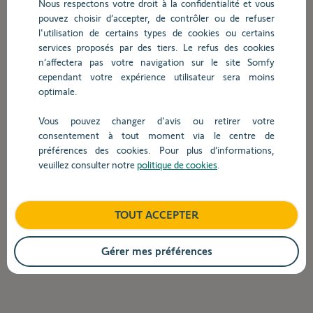
Nous respectons votre droit à la confidentialité et vous
barre
pouvez choisir d’accepter, de contrôler ou de refuser
de
l'utilisation de certains types de cookies ou certains
recherche,
Comment mettre fin au service Serv-e-Go ?
services proposés par des tiers. Le refus des cookies
des
n’affectera pas votre navigation sur le site Somfy
suggestions
cependant votre expérience utilisateur sera moins
s'affichent
Est-il nécessaire d’enregistrer la TaHoma dans
optimale.
automatiquement
Serv-e-Go ?
pour
Vous pouvez changer d'avis ou retirer votre
faciliter
consentement à tout moment via le centre de
la
préférences des cookies. Pour plus d’informations,
sélection.
Comment puis-je accéder à l'application
veuillez consulter notre
politique de cookies
.
TaHoma de mon client?
Retour
TOUT ACCEPTER
Gérer mes préférences