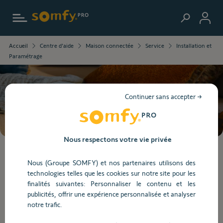
Aller au contenu principal
Les
Accueil
Centre d'aide
Maison connectée
Service
Installation et
informations
Paramétrage
que
vous
avez
sélectionnées
Besoin d’aide ?
Continuer sans accepter →
ont
été
chargées.
Utilisez
Nous respectons votre vie privée
la
touche
Lorsque
Nous (Groupe SOMFY) et nos partenaires utilisons des
Tab
l'on
technologies telles que les cookies sur notre site pour les
pour
saisit
Installation et Paramétrage
finalités suivantes: Personnaliser le contenu et les
naviguer
des
publicités, offrir une expérience personnalisée et analyser
dans
valeurs
notre trafic.
le
dans
Installation et Paramétrage
contenu.
la