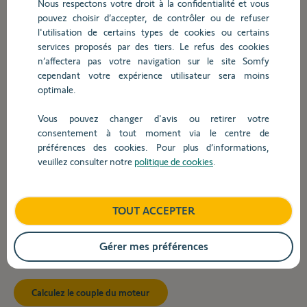
moteur
Nous respectons votre droit à la confidentialité et vous
pouvez choisir d’accepter, de contrôler ou de refuser
l'utilisation de certains types de cookies ou certains
services proposés par des tiers. Le refus des cookies
L'outil de calcul du couple de motorisation pour volets
n’affectera pas votre navigation sur le site Somfy
roulants Somfy vous donne une recommandation
cependant votre expérience utilisateur sera moins
dans le choix du couple du moteur. Après avoir saisi
optimale.
les paramètres individuels tels que la hauteur du
Vous pouvez changer d'avis ou retirer votre
volet, l’épaisseur des lames, etc., la force de traction
consentement à tout moment via le centre de
requise et donc le couple sont déterminés.
préférences des cookies. Pour plus d’informations,
veuillez consulter notre
politique de cookies
.
Indice:
Le résultat est théorique et peut varier dans la
pratique en fonction de l'installation et des propriétés
du matériau du volet. Par conséquent, le résultat doit
TOUT ACCEPTER
être considéré comme une recommandation. Somfy
décline toute responsabilité.
Gérer mes préférences
Calculez le couple du moteur