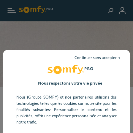
Aller au contenu principal
Continuer sans accepter →
Nous respectons votre vie privée
Mise à jour des
Nous (Groupe SOMFY) et nos partenaires utilisons des
technologies telles que les cookies sur notre site pour les
finalités suivantes: Personnaliser le contenu et les
conditions de garantie
publicités, offrir une expérience personnalisée et analyser
notre trafic.
Applicable à compter du 1er janvier 2024