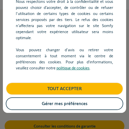
Nous respectons votre droit à la confidentialité et vous
pouvez choisir d’accepter, de contrôler ou de refuser
l'utilisation de certains types de cookies ou certains
services proposés par des tiers. Le refus des cookies
La garantie Somfy,
n’affectera pas votre navigation sur le site Somfy
cependant votre expérience utilisateur sera moins
notre engagement
optimale.
Vous pouvez changer d'avis ou retirer votre
qualité
consentement à tout moment via le centre de
préférences des cookies. Pour plus d’informations,
veuillez consulter notre
politique de cookies
.
Chez Somfy, l'une des priorités de notre stratégie est la
satisfaction de nos clients B2B et B2C.
TOUT ACCEPTER
Au cœur de cette stratégie, la qualité de nos produits et de
nos services nous permet d'améliorer en permanence
l'expérience que nous offrons.
Gérer mes préférences
Consulter les conditions de garantie