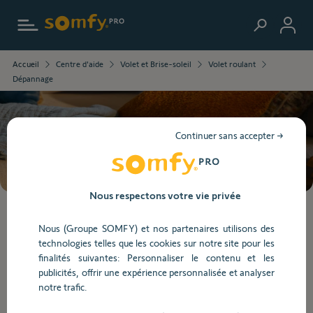
Aller au contenu principal
Les
Accueil
Centre d'aide
Volet et Brise-soleil
Volet roulant
informations
Dépannage
que
vous
avez
sélectionnées
Besoin d’aide ?
Continuer sans accepter →
ont
été
chargées.
Utilisez
Nous respectons votre vie privée
la
touche
Lorsque
Nous (Groupe SOMFY) et nos partenaires utilisons des
Tab
l'on
technologies telles que les cookies sur notre site pour les
pour
saisit
Dépannage
finalités suivantes: Personnaliser le contenu et les
naviguer
des
publicités, offrir une expérience personnalisée et analyser
dans
valeurs
notre trafic.
le
dans
Dépannage
contenu.
la