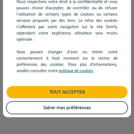
Nous respectons votre droit à la confidentialité et vous
barre
pouvez choisir d’accepter, de contrôler ou de refuser
de
l'utilisation de certains types de cookies ou certains
recherche,
Dans le cas où l'Oximo solar io ne fonctionne
services proposés par des tiers. Le refus des cookies
des
plus, comment puis-je savoir d’où vient le
n’affectera pas votre navigation sur le site Somfy
suggestions
problème?
cependant votre expérience utilisateur sera moins
s'affichent
optimale.
automatiquement
pour
Retour
Vous pouvez changer d'avis ou retirer votre
faciliter
consentement à tout moment via le centre de
la
préférences des cookies. Pour plus d’informations,
sélection.
veuillez consulter notre
politique de cookies
.
TOUT ACCEPTER
Gérer mes préférences