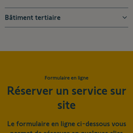
Bâtiment tertiaire
Nous assurons une gestion et une planification de projet
qualifiées, en étroite collaboration avec vous et vos clients.
Lors de la modernisation des installations existantes, nous
les améliorons en apportant les dernières innovations
technologiques Somfy. Ainsi, nous adaptons nos prestations
de service en fonction de vos besoins individuels.
Formulaire en ligne
Réserver un service sur
site
Le formulaire en ligne ci-dessous vous