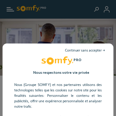
Aller au contenu principal
Continuer sans accepter →
Nous respectons votre vie privée
Intervention sur site
Nous (Groupe SOMFY) et nos partenaires utilisons des
technologies telles que les cookies sur notre site pour les
finalités suivantes: Personnaliser le contenu et les
Vous avez besoin de l'intervention d'un technicien Somfy ?
publicités, offrir une expérience personnalisée et analyser
Contactez-nous, nous serons heureux de vous aider, que ce
notre trafic.
soit pour les logements résidentiels ou les bâtiments
tertiaires.