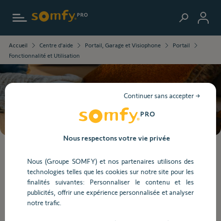
Aller au contenu principal
Les
Accueil
Centre d'aide
Portail, Garage et Visiophone
Portail
informations
Fonctionnalité et Utilisation
que
vous
avez
sélectionnées
Besoin d’aide ?
Continuer sans accepter →
ont
été
chargées.
Utilisez
Nous respectons votre vie privée
la
touche
Lorsque
Nous (Groupe SOMFY) et nos partenaires utilisons des
Tab
l'on
technologies telles que les cookies sur notre site pour les
pour
saisit
Fonctionnalité et Utilisation
finalités suivantes: Personnaliser le contenu et les
naviguer
des
publicités, offrir une expérience personnalisée et analyser
dans
valeurs
notre trafic.
le
dans
Fonctionnalité et Utilisation
contenu.
la