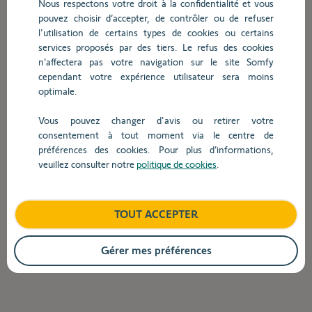
Nous respectons votre droit à la confidentialité et vous
barre
pouvez choisir d’accepter, de contrôler ou de refuser
de
l'utilisation de certains types de cookies ou certains
recherche,
Sera-t-il possible d’adapter la limite
services proposés par des tiers. Le refus des cookies
des
magnétique avec un ELIXO ?
n’affectera pas votre navigation sur le site Somfy
suggestions
cependant votre expérience utilisateur sera moins
s'affichent
optimale.
automatiquement
Retour
pour
Vous pouvez changer d'avis ou retirer votre
faciliter
consentement à tout moment via le centre de
la
préférences des cookies. Pour plus d’informations,
sélection.
veuillez consulter notre
politique de cookies
.
TOUT ACCEPTER
Gérer mes préférences