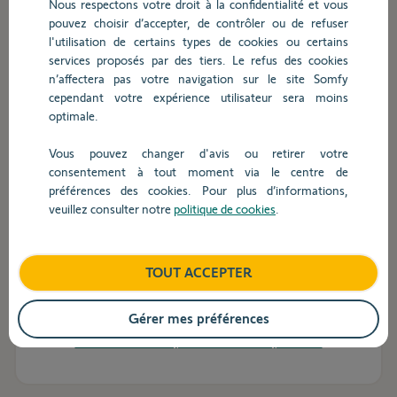
Nous respectons votre droit à la confidentialité et vous
Sunea 60 io 120/12 (câble 3 m
pouvez choisir d’accepter, de contrôler ou de refuser
noir)
l'utilisation de certains types de cookies ou certains
services proposés par des tiers. Le refus des cookies
Connectez-vous pour afficher vos prix nets
n’affectera pas votre navigation sur le site Somfy
cependant votre expérience utilisateur sera moins
optimale.
Vous pouvez changer d'avis ou retirer votre
consentement à tout moment via le centre de
préférences des cookies. Pour plus d’informations,
veuillez consulter notre
politique de cookies
.
Ref.
1184110
Sunea 60 io 100/12 (câble 3 m
TOUT ACCEPTER
blanc)
Gérer mes préférences
Connectez-vous pour afficher vos prix nets