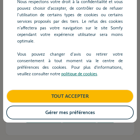
Nous respectons votre droit à la confidentialité et vous
Sunteis Solar io
pouvez choisir d’accepter, de contrôler ou de refuser
l'utilisation de certains types de cookies ou certains
services proposés par des tiers. Le refus des cookies
Connectez-vous pour afficher vos prix nets
n’affectera pas votre navigation sur le site Somfy
cependant votre expérience utilisateur sera moins
optimale.
Vous pouvez changer d'avis ou retirer votre
consentement à tout moment via le centre de
préférences des cookies. Pour plus d’informations,
veuillez consulter notre
politique de cookies
.
Ref.
1871290
Ysia 16 Patio io Anthracite
TOUT ACCEPTER
Gérer mes préférences
Connectez-vous pour afficher vos prix nets