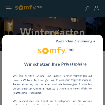
Zur Startseite
Wintergarten
Weiter ohne Zustimmung →
152
Produkte gefunden
Wir schätzen Ihre Privatsphäre
Wir (die SOMFY Gruppe) und unsere Partner verwenden auf
unserer Website Technologien wie Cookies für folgende Zwecke:
Personalisierung von Inhalten und Werbeanzeigen, Erschaffen
personalisierter Online-Erlebnisse & Analyse unseres Website-
Traffics und -Publikums.
Art.-Nr.
1184111
Wir respektieren Ihr Recht auf Privatsphäre und Sie können