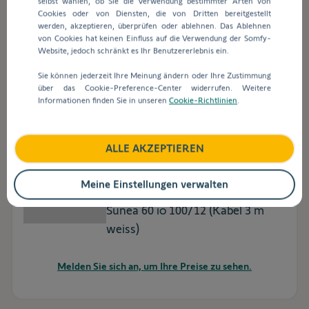
selbst wählen, ob Sie die Verwendung bestimmter Arten von
Sunea 60 io 120/12 (Kabel 3 m
Cookies oder von Diensten, die von Dritten bereitgestellt
schwarz)
werden, akzeptieren, überprüfen oder ablehnen. Das Ablehnen
von Cookies hat keinen Einfluss auf die Verwendung der Somfy-
Website, jedoch schränkt es Ihr Benutzererlebnis ein.
Melden Sie sich an, um Ihre Preise zu sehen.
Sie können jederzeit Ihre Meinung ändern oder Ihre Zustimmung
über das Cookie-Preference-Center widerrufen. Weitere
Informationen finden Sie in unseren
Cookie-Richtlinien
.
ALLE AKZEPTIEREN
Art.-Nr.
1184110
Meine Einstellungen verwalten
Sunea 60 io 100/12 (Kabel 3 m
weiss)
Melden Sie sich an, um Ihre Preise zu sehen.