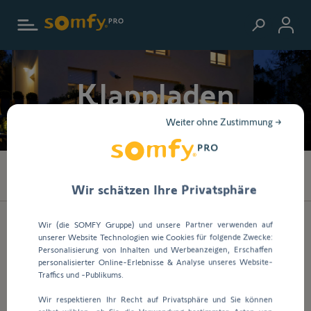
Zur Startseite
Klappladen
Weiter ohne Zustimmung →
45
Produkte gefunden
Wir schätzen Ihre Privatsphäre
Wir (die SOMFY Gruppe) und unsere Partner verwenden auf
unserer Website Technologien wie Cookies für folgende Zwecke:
Personalisierung von Inhalten und Werbeanzeigen, Erschaffen
personalisierter Online-Erlebnisse & Analyse unseres Website-
Traffics und -Publikums.
Art.-Nr.
1240179
Wir respektieren Ihr Recht auf Privatsphäre und Sie können