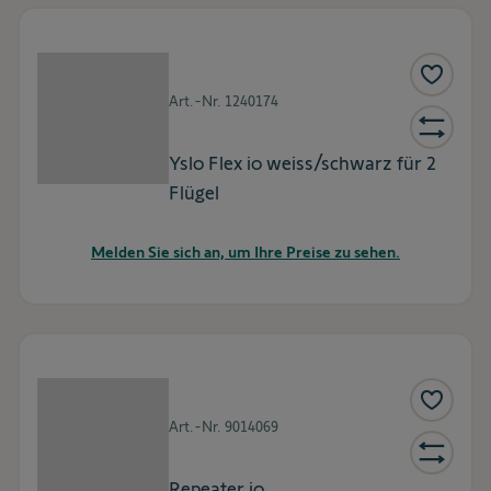
Art.-Nr.
1240174
Yslo Flex io weiss/schwarz für 2
Flügel
Melden Sie sich an, um Ihre Preise zu sehen.
Art.-Nr.
9014069
Repeater io