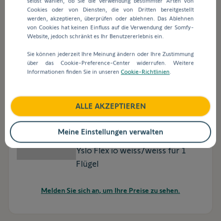
selbst wählen, ob Sie die Verwendung bestimmter Arten von
Yslo Flex io braun/schwarz für 1
Cookies oder von Diensten, die von Dritten bereitgestellt
Flügel
werden, akzeptieren, überprüfen oder ablehnen. Das Ablehnen
von Cookies hat keinen Einfluss auf die Verwendung der Somfy-
Website, jedoch schränkt es Ihr Benutzererlebnis ein.
Melden Sie sich an, um Ihre Preise zu sehen.
Sie können jederzeit Ihre Meinung ändern oder Ihre Zustimmung
über das Cookie-Preference-Center widerrufen. Weitere
Informationen finden Sie in unseren
Cookie-Richtlinien
.
ALLE AKZEPTIEREN
Art.-Nr.
1240178
Meine Einstellungen verwalten
Yslo Flex io weiss/weiss für 1
Flügel
Melden Sie sich an, um Ihre Preise zu sehen.