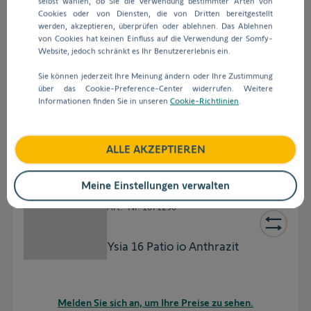
Art.-Nr.
1870594
selbst wählen, ob Sie die Verwendung bestimmter Arten von
Cookies oder von Diensten, die von Dritten bereitgestellt
werden, akzeptieren, überprüfen oder ablehnen. Das Ablehnen
TaHoma Switch
von Cookies hat keinen Einfluss auf die Verwendung der Somfy-
Website, jedoch schränkt es Ihr Benutzererlebnis ein.
Sie können jederzeit Ihre Meinung ändern oder Ihre Zustimmung
über das Cookie-Preference-Center widerrufen. Weitere
Melden Sie sich an, um Ihre Preise zu sehen.
Informationen finden Sie in unseren
Cookie-Richtlinien
.
ALLE AKZEPTIEREN
Meine Einstellungen verwalten
Art.-Nr.
1871290
Ysia 16 Patio io Anthrazit
Melden Sie sich an, um Ihre Preise zu sehen.