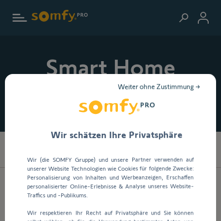
Zur Startseite
Smart Home
Weiter ohne Zustimmung →
Smart-Home-Lösungen von Somfy
Wir schätzen Ihre Privatsphäre
48
Produkte gefunden
Wir (die SOMFY Gruppe) und unsere Partner verwenden auf
unserer Website Technologien wie Cookies für folgende Zwecke:
Personalisierung von Inhalten und Werbeanzeigen, Erschaffen
personalisierter Online-Erlebnisse & Analyse unseres Website-
Traffics und -Publikums.
Wir respektieren Ihr Recht auf Privatsphäre und Sie können