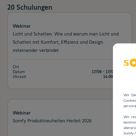
20
Schulungen
Webinar
Licht und Schatten. Wie und warum man Licht und
Schatten mit Komfort, Effizienz und Design
miteinander verbindet
Ort
Online
Datum
17/09 - 17/09/2026
Uhrzeit
14:00 - 15:30
Wir (d
Cookie
persona
Webinar
Wir res
Somfy Produktneuheiten Herbst 2026
bestimm
überprü
Somfy-W