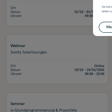
Sie kön
Ort
Online
widerru
Datum
02/10 - 02/10/2026
Uhrzeit
09:00 - 10:00
Mei
Webinar
Somfy Solarlösungen
Ort
Online
Datum
19/10 - 19/10/2026
Uhrzeit
09:00 - 10:00
Seminar
io Grundprogrammierung & Praxisfälle