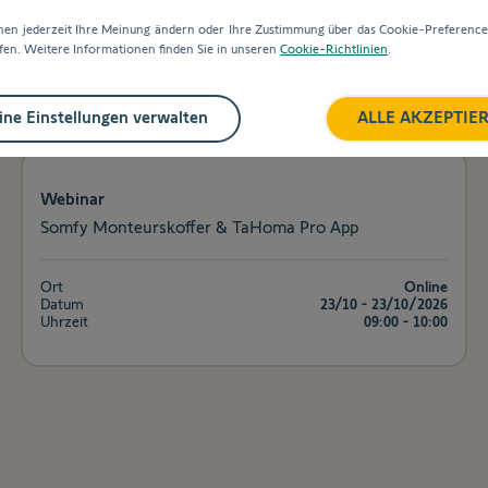
nen jederzeit Ihre Meinung ändern oder Ihre Zustimmung über das Cookie-Preferenc
Ort
Online
fen. Weitere Informationen finden Sie in unseren
Cookie-Richtlinien
.
Datum
08/10 - 08/10/2026
Uhrzeit
14:00 - 15:30
ne Einstellungen verwalten
ALLE AKZEPTIE
Webinar
Somfy Monteurskoffer & TaHoma Pro App
Ort
Online
Datum
23/10 - 23/10/2026
Uhrzeit
09:00 - 10:00