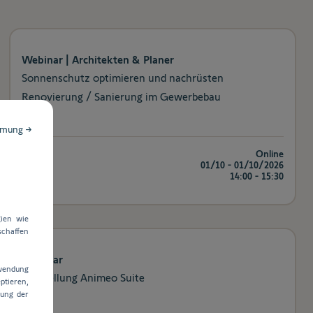
Webinar | Architekten & Planer
Sonnenschutz optimieren und nachrüsten
Renovierung / Sanierung im Gewerbebau
mmung →
Ort
Online
Datum
01/10 - 01/10/2026
Uhrzeit
14:00 - 15:30
ien wie
chaffen
Webinar
rwendung
Vorstellung Animeo Suite
ptieren,
dung der