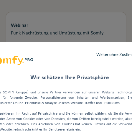
Webinar
Funk Nachrüstung und Umrüstung mit Somfy
Weiter ohne Zusti
Ort
Online
Datum
18/09 - 18/09/2026
Uhrzeit
09:00 - 10:00
Wir schätzen Ihre Privatsphäre
ie SOMFY Gruppe) und unsere Partner verwenden auf unserer Website Technolog
s für folgende Zwecke: Personalisierung von Inhalten und Werbeanzeigen, Ers
lisierter Online-Erlebnisse & Analyse unseres Website-Traffics und -Publikums.
Webinar | Architekten & Planer
pektieren Ihr Recht auf Privatsphäre und Sie können selbst wählen, ob Sie die Ve
Wärmeschutz in Zukunft. Sonnenschutz nutzen, um
ter Arten von Cookies oder von Diensten, die von Dritten bereitgestellt werden, akze
fen oder ablehnen. Das Ablehnen von Cookies hat keinen Einfluss auf die Verwen
lebenswertes Wohnen zu erhalten
ebsite, jedoch schränkt es Ihr Benutzererlebnis ein.