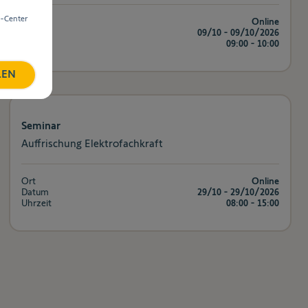
e-Center
Ort
Online
Datum
09/10 - 09/10/2026
Uhrzeit
09:00 - 10:00
REN
Seminar
Auffrischung Elektrofachkraft
Ort
Online
Datum
29/10 - 29/10/2026
Uhrzeit
08:00 - 15:00